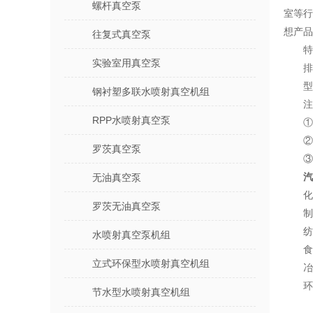
螺杆真空泵
室等行
想产品
往复式真空泵
特
实验室用真空泵
排
型
钢衬塑多联水喷射真空机组
注
RPP水喷射真空泵
①
②
罗茨真空泵
③
汽
无油真空泵
化
罗茨无油真空泵
制
纺
水喷射真空泵机组
食
立式环保型水喷射真空机组
冶
环
节水型水喷射真空机组