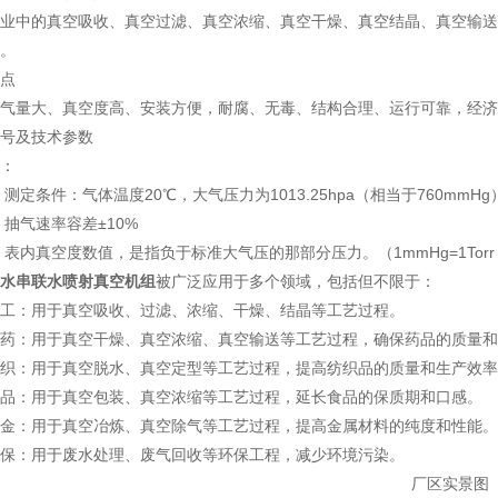
业中的真空吸收、真空过滤、真空浓缩、真空干燥、真空结晶、真空输送
。
点
气量大、真空度高、安装方便，耐腐、无毒、结构合理、运行可靠，经济
号及技术参数
：
 测定条件：气体温度20℃，大气压力为1013.25hpa（相当于760mm
 抽气速率容差±10%
 表内真空度数值，是指负于标准大气压的那部分压力。（1mmHg=1Torr（托）=
水串联水喷射真空机组
被广泛应用于多个领域，包括但不限于：
工：用于真空吸收、过滤、浓缩、干燥、结晶等工艺过程。
药：用于真空干燥、真空浓缩、真空输送等工艺过程，确保药品的质量和
织：用于真空脱水、真空定型等工艺过程，提高纺织品的质量和生产效率
品：用于真空包装、真空浓缩等工艺过程，延长食品的保质期和口感。
金：用于真空冶炼、真空除气等工艺过程，提高金属材料的纯度和性能。
保：用于废水处理、废气回收等环保工程，减少环境污染。
厂区实景图