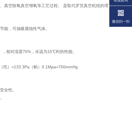
在线咨询
、真空除氧真空增氧等工艺过程。 是取代罗茨真空机组的理
微信扫一扫
节能，可抽吸腐蚀性气体。
Hg），相对湿度70%，水温为15℃时的性能。
133.3Pa（帕）0.1Mpa=750mmHg
安全性。
。