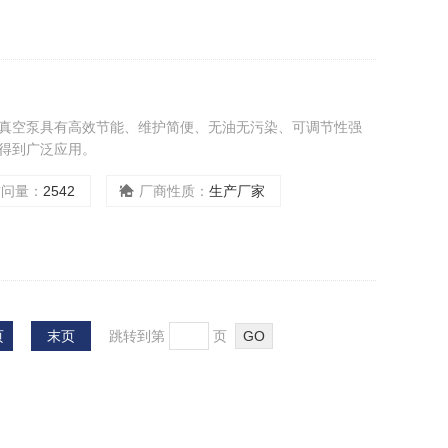
的真空泵具有高效节能、维护简便、无油无污染、可调节性强
得到广泛应用。
访问量：
2542
厂商性质：
生产厂家
页
末页
跳转到第
页